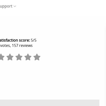
upport
atisfaction score:
5
/
5
votes,
157
reviews