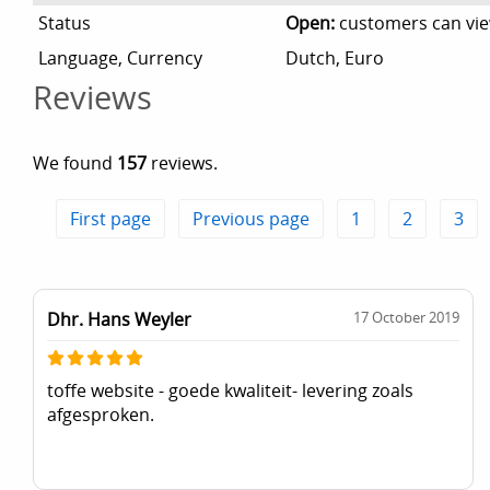
Status
Open:
customers can vi
Language, Currency
Dutch, Euro
Reviews
We found
157
reviews.
First page
Previous page
1
2
3
Dhr. Hans Weyler
17 October 2019
toffe website - goede kwaliteit- levering zoals
afgesproken.