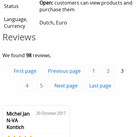
Open:
customers can view products and
Status
purchase them
Language,
Dutch, Euro
Currency
Reviews
We found
98
reviews.
First page
Previous page
1
2
3
4
5
Next page
Last page
Michel Jan
20 October 2017
N-VA
Kontich